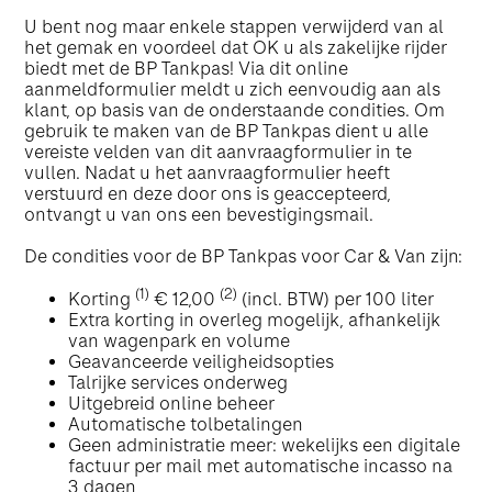
U bent nog maar enkele stappen verwijderd van al
het gemak en voordeel dat OK u als zakelijke rijder
biedt met de BP Tankpas! Via dit online
aanmeldformulier meldt u zich eenvoudig aan als
klant, op basis van de onderstaande condities. Om
gebruik te maken van de BP Tankpas dient u alle
vereiste velden van dit aanvraagformulier in te
vullen. Nadat u het aanvraagformulier heeft
verstuurd en deze door ons is geaccepteerd,
ontvangt u van ons een bevestigingsmail.
De condities voor de BP Tankpas voor Car & Van zijn:
(1)
(2)
Korting
€ 12,00
(incl. BTW) per 100 liter
Extra korting in overleg mogelijk, afhankelijk
van wagenpark en volume
Geavanceerde veiligheidsopties
Talrijke services onderweg
Uitgebreid online beheer
Automatische tolbetalingen
Geen administratie meer: wekelijks een digitale
factuur per mail met automatische incasso na
3 dagen